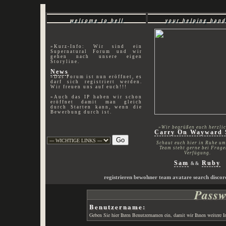
welcome to hell
your helping hand
»Kurz-Info: Wir sind ein
Supernatural Forum und wir
gehen nach unsere eigen
Storyline.
News
»Das Forum ist nun eröffnet, es
darf sich registriert werden.
Wir freuen uns auf euch!!!
»Auch das IP haben wir schon
eröffnet damit man gleich
durch Starten kann, wenn die
Bewerbung durch ist.
»Wir begrüßen euch herzlic
Carry On Wayward 
crowley, naomi, inias, hester, h
Schaut euch hier in Ruhe um
Team steht gerne bei Frage
Verfügung.
Sam
Ruby
&&
registrieren
bewohner
team
avatare
search
discor
Passw
Benutzername:
Geben Sie hier Ihren Benutzernamen ein, damit wir Ihnen weitere 