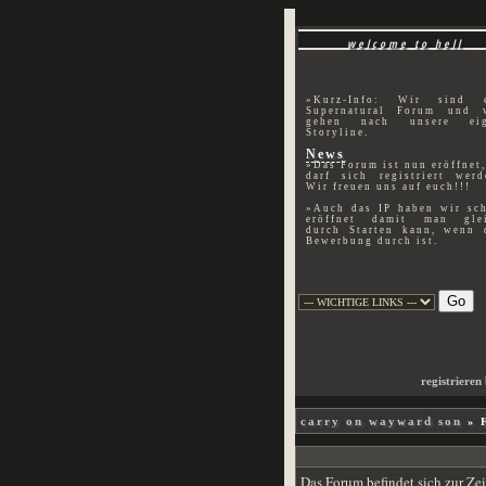
welcome to hell
»Kurz-Info: Wir sind 
Supernatural Forum und 
gehen nach unsere ei
Storyline.
News
»Das Forum ist nun eröffnet,
darf sich registriert werd
Wir freuen uns auf euch!!!
»Auch das IP haben wir sc
eröffnet damit man gle
durch Starten kann, wenn 
Bewerbung durch ist.
registrieren
» F
carry on wayward son
Das Forum befindet sich zur Z