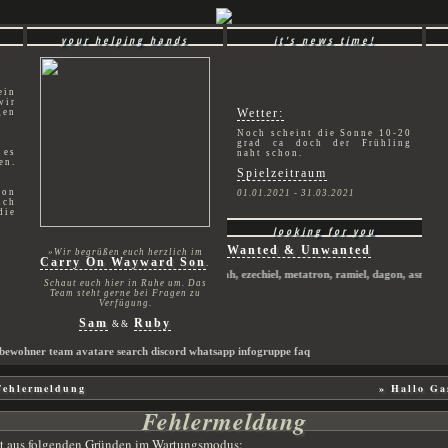
your helping hands
it's news time!
ein
wir
Wetter:
gen
Noch scheint die Sonne 10-20
grad ca doch der Frühling
 es
naht schon.
en.
Spielzeitraum
hon
01.01.2021 - 31.03.2021
ich
die
looking for you
Wanted & Unwanted
»Wir begrüßen euch herzlich im
Carry On Wayward Son
.
crowley, naomi, inias, hester, hannah, ezechiel, metatron, ramiel, dagon, asmodeus, 
Schaut euch hier in Ruhe um. Das
Team steht gerne bei Fragen zu
Verfügung.
Sam
Ruby
&&
bewohner
team
avatare
search
discord
whatsapp infogruppe
faq
ehlermeldung
» Hallo Ga
Fehlermeldung
eit aus folgenden Gründen im Wartungsmodus: