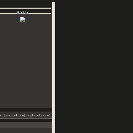
mirror
meg masters, abraxas, bobby singer, jodie mills, donna hanscum, anna milton, charlie bradbury, 
st [
|
]
anmelden
registrieren