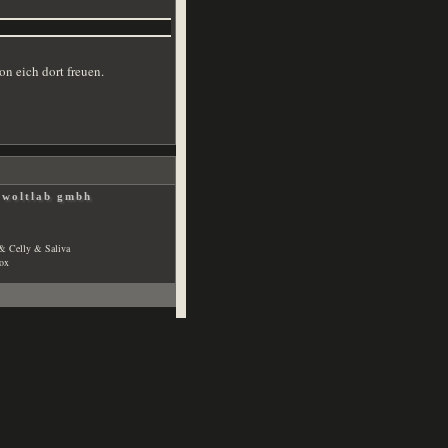
n eich dort freuen.
4
woltlab gmbh
& Celly & Saliva
fox