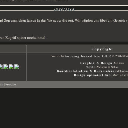
umgezogen
 Son umziehen lassen in das We never die out. Wir würden uns über ein Gesuch vo
ren Zugriff später nocheinmal.
Copyright
Powered by
© 2001-200
burning board lite 1.0.2
Graphik & Design:
Melnecia
Texte:
Melnecia & Saliva
Boardinstallation & Hackeinbau:
Melnecia 
Design optimiert für:
Mozilla Fire
|
sum
kontakt